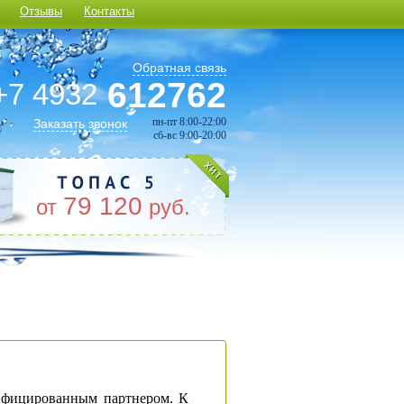
Отзывы
Контакты
Обратная связь
612762
+7 4932
пн-пт 8:00-22:00
Заказать звонок
сб-вс 9:00-20:00
79 120
от
руб.
лифицированным партнером. К