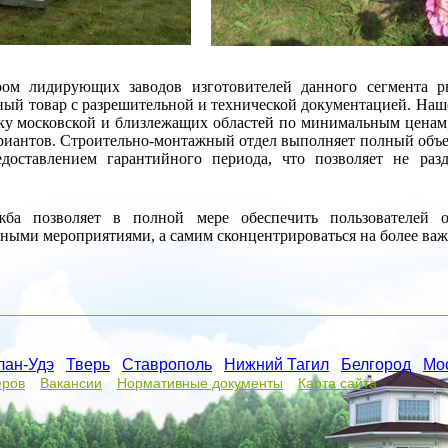
ом лидирующих заводов изготовителей данного сегмента р
ный товар с разрешительной и технической документацией.
Наше
ку московской и близлежащих областей по минимальным ценам, 
риантов. Строительно-монтажный отдел выполняет полный объем
доставлением гарантийного периода, что позволяет не разд
ужба позволяет в полной мере обеспечить пользователей 
ыми мероприятиями, а самим сконцентрироваться на более ва
лан-Удэ
/
Тверь
/
Ставрополь
/
Нижний Тагил
/
Белгород
/
Мо
еров
Вакансии
Нормативные документы
Карта сайта