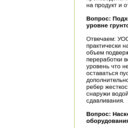
на продукт и 
Вопрос: Подх
уровне грунт
Отвечаем: УОС
практически н
объем подвер
переработки 
уровень что н
оставаться пу
дополнительно
ребер жесткос
снаружи водой
сдавливания.
Вопрос: Наск
оборудовани