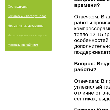
времени?
Сертификаты
Отвечаем: В а
Технический паспорт Топас
работы проис
Нормативные документы
компрессорам
тепло 12-15 г
Часто задаваемые вопросы
особенностей 
Монтажи по районам
дополнительно
поддерживаетс
Вопрос: Выде
работы?
Отвечаем: В п
углекислый га
отличие от ан
септиках, выд