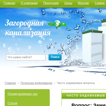
Главная
О компании
Продукция
Цены
Монтаж
Сервис
Поиск
Главная
›
Полезная информация
›
Часто задаваемые вопросы
Почему выбирают нас
ЧАСТО ЗАДАВАЕМЫЕ
Статьи
Вопрос:
Заме