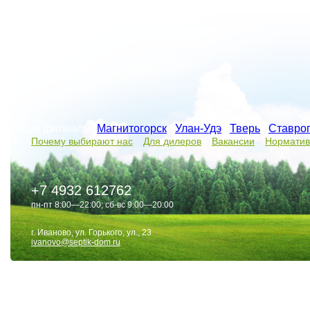
Наши филиалы:
Магнитогорск
/
Улан-Удэ
/
Тверь
/
Ставро
Почему выбирают нас
Для дилеров
Вакансии
Норматив
+7 4932 612762
пн-пт 8:00—22:00; сб-вс 9:00—20:00
г. Иваново, ул. Горького, ул., 23
ivanovo@septik-dom.ru