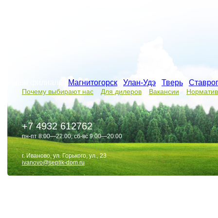
Наши филиалы:
Магнитогорск
/
Улан-Удэ
/
Тверь
/
Ставро
Почему выбирают нас
Для дилеров
Вакансии
Норматив
+7 4932 612762
пн-пт 8:00—22:00; сб-вс 9:00—20:00
г. Иваново, ул. Горького, ул., 23
ivanovo@septik-dom.ru