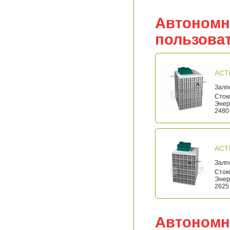
Автономн
пользова
АСТ
Залп
Стоко
Энерг
2480 
АСТ
Залп
Стоко
Энерг
2625 
Автономн