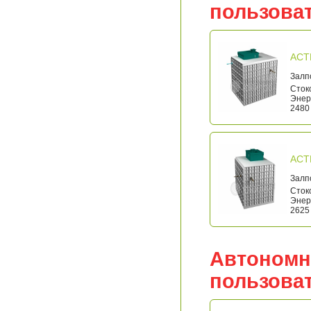
пользова
АСТ
Залп
Стоко
Энерг
2480 
АСТ
Залп
Стоко
Энерг
2625 
Автономн
пользова