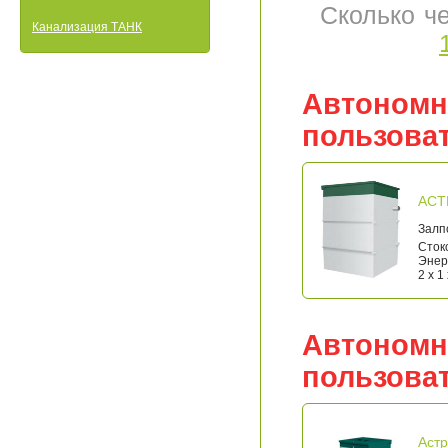
Сколько ч
Канализация ТАНК
Автономн
пользова
АСТ
Залп
Стоко
Энерг
2 x 1
Автономн
пользова
Астр