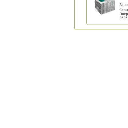
Залп
Стоко
Энерг
2625 