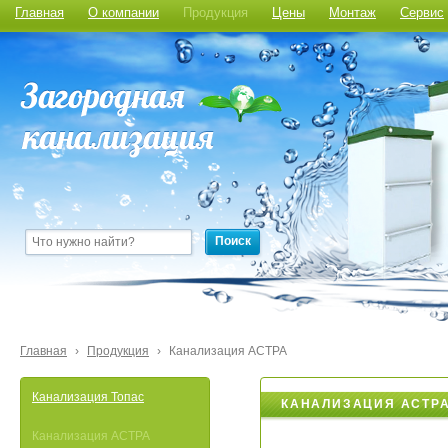
Главная
О компании
Продукция
Цены
Монтаж
Сервис
Поиск
Главная
›
Продукция
›
Канализация АСТРА
Канализация Топас
КАНАЛИЗАЦИЯ АСТР
Канализация АСТРА