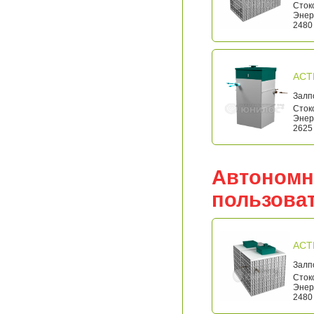
Стоко
Энерг
2480 
АСТ
Залп
Стоко
Энерг
2625 
Автономн
пользова
АСТ
Залп
Стоко
Энерг
2480 