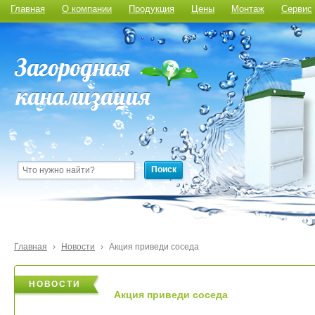
Главная
О компании
Продукция
Цены
Монтаж
Сервис
Поиск
Главная
›
Новости
›
Акция приведи соседа
НОВОСТИ
НОВОСТИ
Акция приведи соседа