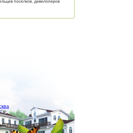
ельцев поселков, девелоперов
сква
/