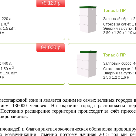
79 120 р.
79 120 р.
Топас 5 ПР
 220 л.
Залповый сброс: 2
3
 1 м.
Стоков за сутки: 1 
: 1.5 кВт.
Энергия за сутки: 1
0 м
2.50 x 1.20 x 1.10 м
94 000 р.
94 000 р.
Топас 8 ПР
 440 л.
Залповый сброс: 4
3
 1.50 м.
Стоков за сутки: 1.
: 1.50 кВт.
Энергия за сутки: 1
0 м
2.5 x 1.2 x 1.6 м
 лесопарковой зоне и является одним из самых зеленых городов 
нием 136000 человек. На окраине города расположена пер
Постоянно расширение территории происходит за счёт присо
икрорайонов.
площадей и благоприятная экологическая обстановка провоцир
ых коммуникаций. Именно поэтому начиная 2015 год мы ре