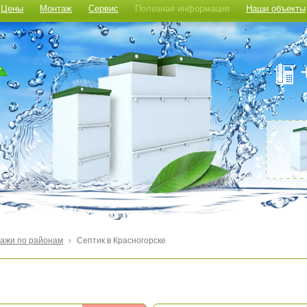
Цены
Монтаж
Сервис
Полезная информация
Наши объекты
ажи по районам
›
Септик в Красногорске