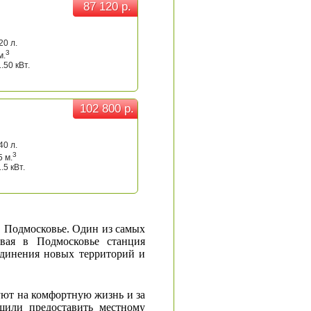
87 120 р.
87 120 р.
20 л.
3
м.
.50 кВт.
102 800 р.
102 800 р.
40 л.
3
5 м.
.5 кВт.
в Подмосковье. Один из самых
вая в Подмосковье станция
единения новых территорий и
уют на комфортную жизнь и за
шили предоставить местному