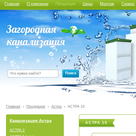
Главная
О компании
Продукция
Цены
Монтаж
Сервис
Поиск
Главная
›
Продукция
›
Астра
›
АСТРА 10
Канализация Астра
АСТРА 10
АСТРА 3