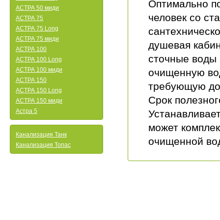
Оптимально по
АСТРА 50 миди
человек со ст
АСТРА 75
АСТРА 75 Long
сантехническо
АСТРА 75 миди
душевая кабин
АСТРА 100
сточные воды 
АСТРА 100 Long
АСТРА 100 миди
очищенную вод
АСТРА 150
требующую доп
АСТРА 150 Long
Срок полезног
АСТРА 150 миди
Астра 5
Устанавливает
может компле
Канализация Танк
очищенной во
Канализация Топас