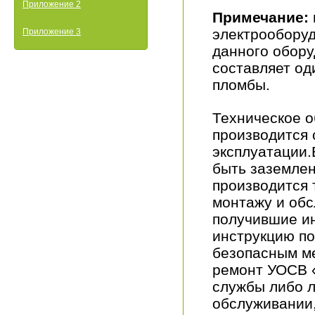
Приложение 2
Примечание:
электрообору
Приложение 3
данного обору
составляет од
пломбы.
Техническое 
производится 
эксплуатации
быть заземле
производится 
монтажу и об
получившие ин
инструкцию п
безопасным м
ремонт УОСВ 
службы либо 
обслуживании,