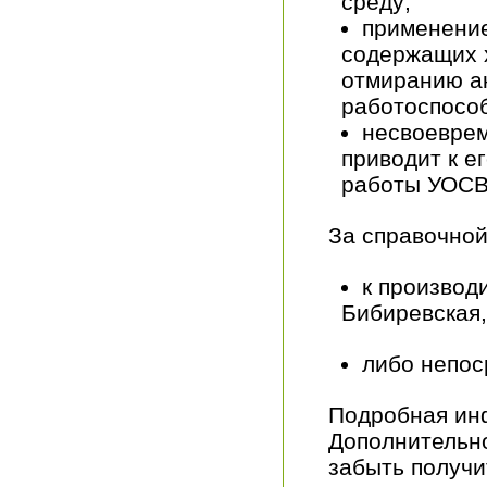
среду;
применение
содержащих х
отмиранию ак
работоспосо
несвоеврем
приводит к е
работы УОСВ
За справочно
к производи
Бибиревская, 
либо непос
Подробная инф
Дополнительно
забыть получи