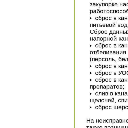
закупорке на
работоспосо
сброс в ка
питьевой вод
Сброс данных
напорной кан
сброс в ка
отбеливания
(персоль, бел
сброс в ка
сброс в УО
сброс в ка
препаратов;
слив в кан
щелочей, спир
сброс шерс
На неисправно
также возникш