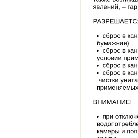
явлений, – га
РАЗРЕШАЕТС
сброс в ка
бумажная);
сброс в ка
условии при
сброс в ка
сброс в ка
чистки унита
применяемых
ВНИМАНИЕ!
при отключ
водопотребле
камеры и по