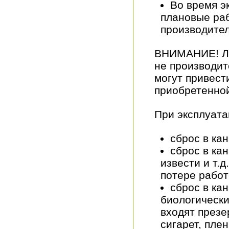
Во время э
плановые раб
производител
ВНИМАНИЕ! Лю
не производит
могут привест
приобретенной
При эксплуат
сброс в ка
сброс в ка
извести и т.д
потере работ
сброс в ка
биологически
входят презе
сигарет, плен