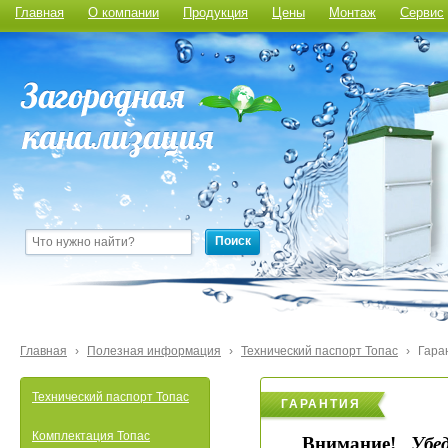
Главная
О компании
Продукция
Цены
Монтаж
Сервис
Поиск
Главная
›
Полезная информация
›
Технический паспорт Топас
›
Гара
Технический паспорт Топас
ГАРАНТИЯ
Комплектация Топас
Внимание!
Убе