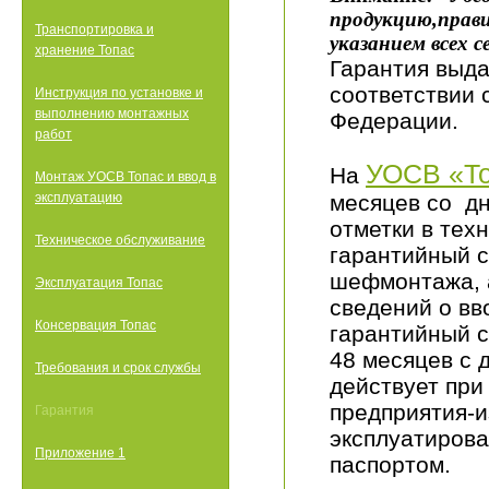
продукцию,прав
Транспортировка и
указанием всех 
хранение Топас
Гарантия выда
соответствии 
Инструкция по установке и
выполнению монтажных
Федерации.
работ
УОСВ «Т
На
Монтаж УОСВ Топас и ввод в
эксплуатацию
месяцев со дн
отметки в тех
Техническое обслуживание
гарантийный с
шефмонтажа, а
Эксплуатация Топас
сведений о вв
Консервация Топас
гарантийный с
48 месяцев с 
Требования и срок службы
действует при
предприятия-и
Гарантия
эксплуатирова
Приложение 1
паспортом.