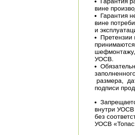
Гарантия р
вине произво
Гарантия н
вине потреби
и эксплуатац
Претензии 
принимаются 
шефмонтажу,
УОСВ.
Обязательн
заполненного
размера, да
подписи прод
Запрещаетс
внутри УОСВ 
без соответ
УОСВ «Топас