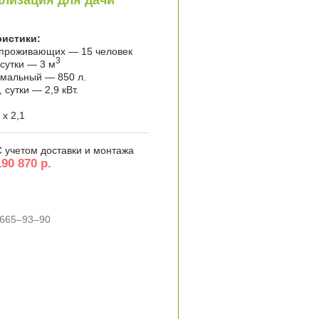
лизация для дачи
ристики:
 проживающих — 15 человек
3
 сутки — 3 м
имальный — 850 л.
сутки — 2,9 кВт.
 x 2,1
С учетом доставки и монтажа
190 870 р.
 665–93–90