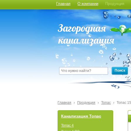
Главная
О компании
Продукция
Поиск
Главная
›
Продукция
›
Топас
›
Топас 1
Канализация Топас
Топас 4