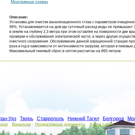
Монтажные схемы
Описание:
Установка для очистки канализационного стока с параметром очищенн
99%. Устанавливается на дом где суточный расход воды не превышает 3
в землю на глубину 2,3 метра при этом оставляя на поверхности две кр
проверки и обслуживания электрической части, а через другую осущест
очистного сооружения. Обслуживание данной аэрационной станции про
раза в год в зависимости от интенсивности загрузки, которая в пиковые 
Максимальный пиковый сброс в септик рассчитан на 860 литров.
лан-Удэ
/
Тверь
/
Ставрополь
/
Нижний Тагил
/
Белгород
/
Мо
еров
Вакансии
Нормативные документы
Карта сайта