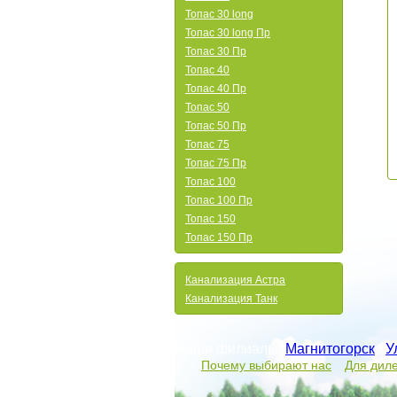
Топас 30 long
Топас 30 long Пр
Топас 30 Пр
Топас 40
Топас 40 Пр
Топас 50
Топас 50 Пр
Топас 75
Топас 75 Пр
Топас 100
Топас 100 Пр
Топас 150
Топас 150 Пр
Канализация Астра
Канализация Танк
Наши филиалы:
Магнитогорск
/
У
Почему выбирают нас
Для дил