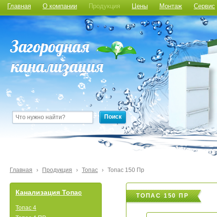
Главная
О компании
Продукция
Цены
Монтаж
Сервис
Поиск
Главная
›
Продукция
›
Топас
›
Топас 150 Пр
Канализация Топас
ТОПАС 150 ПР
Топас 4