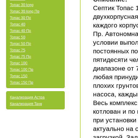
Топас 30 long
Септик Топас 
Топас 30 long Пр
двухкорпусная
Топас 30 Пр
каждого корпу
Топас 40
Топас 40 Пр
Пр. Автономна
Топас 50
условии выпол
Топас 50 Пр
постоянных по
Топас 75
Топас 75 Пр
пятидесяти че
Топас 100
диапазоне от 
Топас 100 Пр
любая принуди
Топас 150
Топас 150 Пр
плохих грунто
насоса, кажды
Канализация Астра
Весь комплекс
Канализация Танк
котлован и по
при установки
актуально на 
загрузкой. За